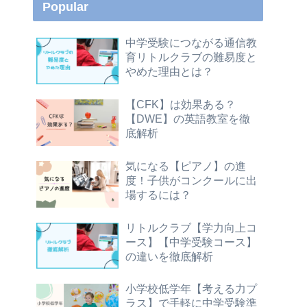
Popular
中学受験につながる通信教
育リトルクラブの難易度と
やめた理由とは？
【CFK】は効果ある？
【DWE】の英語教室を徹
底解析
気になる【ピアノ】の進
度！子供がコンクールに出
場するには？
リトルクラブ【学力向上コ
ース】【中学受験コース】
の違いを徹底解析
小学校低学年【考える力プ
ラス】で手軽に中学受験準