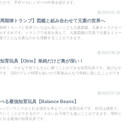
たので、手作りカレンダーの中身を紹介ます。
2024.01.25
素周期律トランプ】図鑑と組み合わせて元素の世界へ
期律トランプと世界でいちばん美しいこども元素図鑑、元素キャラクター
おすすめです。トランプで名前を覚えて、元素図鑑の写真で元素をイメー
鑑でどんな元素なのかを理解することができます。
2023.09.16
知育玩具【Otrio】単純だけど奥が深い！
解しやすく、小さな子供でも大人に勝つことができる知育玩具です。遊びなが
でき、1回のプレイ時間も短いので家族みんなで気軽に楽しむことができ
2023.07.26
最強知育玩具【Balance Beans】
は重りをつかってバランスがとれる場所を考えていく知育玩具です。幼児は感覚で、
ていくことができるので、小さいお子様でも遊ぶことができます。理科と
くれる最強の知育玩具です。