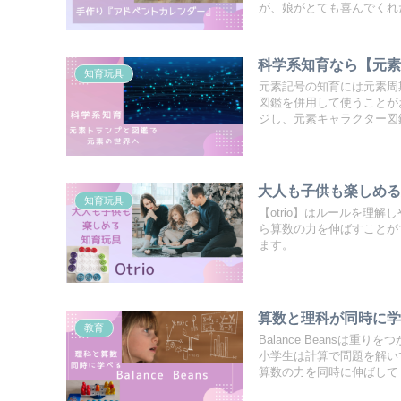
が、娘がとても喜んでくれ
科学系知育なら【元
知育玩具
元素記号の知育には元素周
図鑑を併用して使うことが
ジし、元素キャラクター図
大人も子供も楽しめる
知育玩具
【otrio】はルールを理
ら算数の力を伸ばすことが
ます。
算数と理科が同時に学べる
教育
Balance Beans
小学生は計算で問題を解い
算数の力を同時に伸ばして