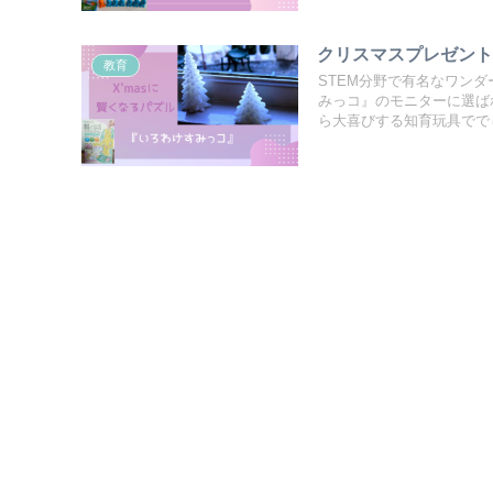
クリスマスプレゼン
教育
STEM分野で有名なワン
みっコ』のモニターに選ば
ら大喜びする知育玩具でで