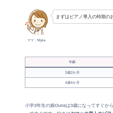
まずはピアノ導入の時期の
ママ：NIjika
年齢
3歳2か月
4歳4か月
小学3年生の娘Ounaは3歳になってすぐ